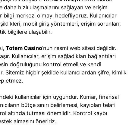
iye daha hızlı ulaşmalarını sağlayan ve erişim
ir bilgi merkezi olmayı hedefliyoruz. Kullanıcılar
klikleri, mobil giriş yöntemleri, erişim sorunları,
ik bilgilere ulaşabilir.
si,
Totem Casino
’nun resmi web sitesi değildir.
ır. Kullanıcılar, erişim sağladıkları bağlantıları
sin doğruluğunu kontrol etmeli ve kendi
. Sitemiz hiçbir şekilde kullanıcılardan şifre, kimlik
lep etmez.
ndeki kullanıcılar için uygundur. Kumar, finansal
ıcıların bütçe sınırı belirlemesi, kayıpları telafi
ol altında tutması önemlidir. Kontrol kaybı
stek almasını öneririz.