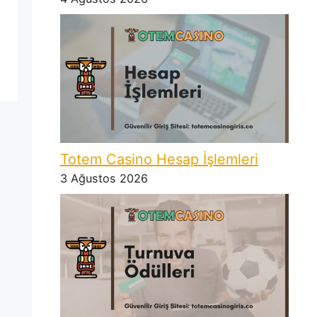
Totem Casino Hesap İşlemleri
3 Ağustos 2026