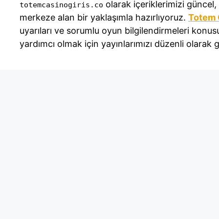
olarak içeriklerimizi güncel, 
totemcasinogiris.co
merkeze alan bir yaklaşımla hazırlıyoruz.
Totem C
uyarıları ve sorumlu oyun bilgilendirmeleri konusu
yardımcı olmak için yayınlarımızı düzenli olarak