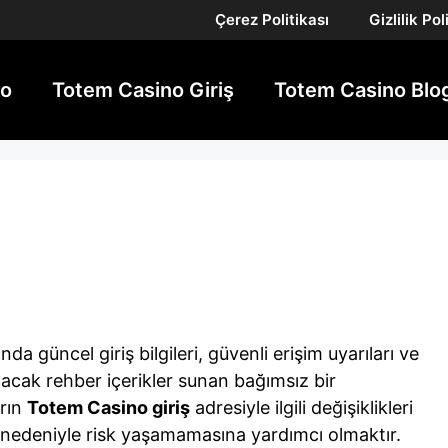
Çerez Politikası
Gizlilik Pol
no
Totem Casino Giriş
Totem Casino Blo
da güncel giriş bilgileri, güvenli erişim uyarıları ve
olacak rehber içerikler sunan bağımsız bir
arın
Totem Casino giriş
adresiyle ilgili değişiklikleri
r nedeniyle risk yaşamamasına yardımcı olmaktır.