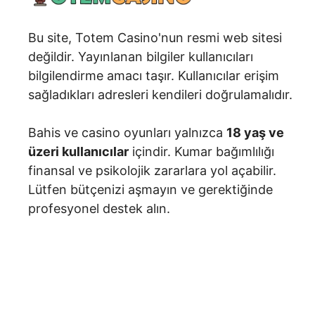
Bu site, Totem Casino'nun resmi web sitesi
değildir. Yayınlanan bilgiler kullanıcıları
bilgilendirme amacı taşır. Kullanıcılar erişim
sağladıkları adresleri kendileri doğrulamalıdır.
Bahis ve casino oyunları yalnızca
18 yaş ve
üzeri kullanıcılar
içindir. Kumar bağımlılığı
finansal ve psikolojik zararlara yol açabilir.
Lütfen bütçenizi aşmayın ve gerektiğinde
profesyonel destek alın.