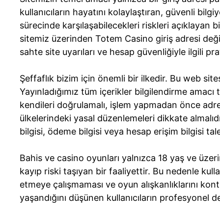
kullanıcıların hayatını kolaylaştıran, güvenli bilg
sürecinde karşılaşabilecekleri riskleri açıklayan b
sitemiz üzerinden Totem Casino giriş adresi değişi
sahte site uyarıları ve hesap güvenliğiyle ilgili prat
Şeffaflık bizim için önemli bir ilkedir. Bu web site
Yayınladığımız tüm içerikler bilgilendirme amacı taş
kendileri doğrulamalı, işlem yapmadan önce adre
ülkelerindeki yasal düzenlemeleri dikkate almalıdır
bilgisi, ödeme bilgisi veya hesap erişim bilgisi ta
Bahis ve casino oyunları yalnızca 18 yaş ve üzeri
kayıp riski taşıyan bir faaliyettir. Bu nedenle kullan
etmeye çalışmaması ve oyun alışkanlıklarını kontr
yaşandığını düşünen kullanıcıların profesyonel de