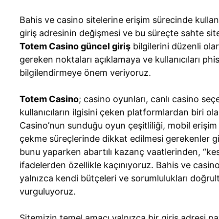
Bahis ve casino sitelerine erişim sürecinde kullanı
giriş adresinin değişmesi ve bu süreçte sahte sit
Totem Casino güncel giriş
bilgilerini düzenli ol
gereken noktaları açıklamaya ve kullanıcıları phi
bilgilendirmeye önem veriyoruz.
Totem Casino
; casino oyunları, canlı casino seçe
kullanıcıların ilgisini çeken platformlardan biri 
Casino’nun sunduğu oyun çeşitliliği, mobil erişim
çekme süreçlerinde dikkat edilmesi gerekenler gi
bunu yaparken abartılı kazanç vaatlerinden, “kesi
ifadelerden özellikle kaçınıyoruz. Bahis ve casino o
yalnızca kendi bütçeleri ve sorumlulukları doğru
vurguluyoruz.
Sitemizin temel amacı yalnızca bir giriş adresi p