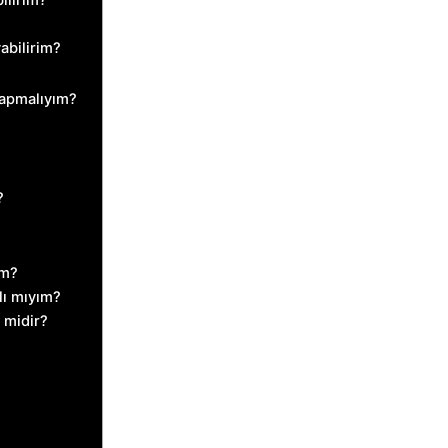
ilirim?
abilirim?
apmalıyım?
?
im?
lı mıyım?
 midir?