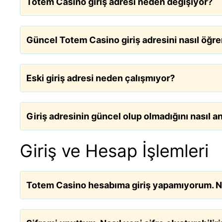
Totem Casino giriş adresi neden değişiyor?
Güncel Totem Casino giriş adresini nasıl öğre
Eski giriş adresi neden çalışmıyor?
Giriş adresinin güncel olup olmadığını nasıl a
Giriş ve Hesap İşlemleri
Totem Casino hesabıma giriş yapamıyorum. 