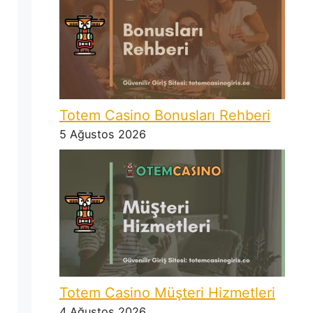
Totem Casino Bonusları Rehberi
5 Ağustos 2026
Totem Casino Müşteri Hizmetleri
4 Ağustos 2026