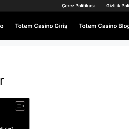
Çerez Politikası
Gizlilik Pol
no
Totem Casino Giriş
Totem Casino Blo
r