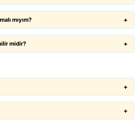
şmalı mıyım?
lir midir?