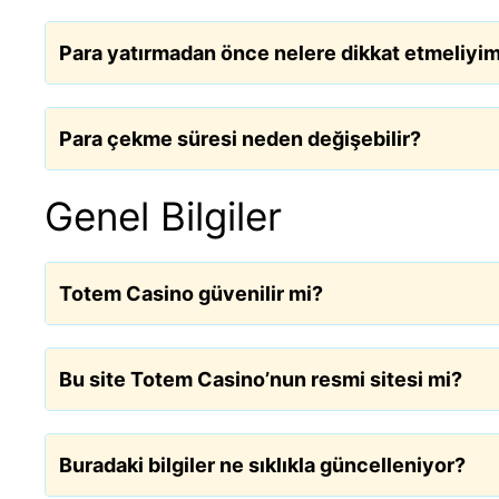
Para yatırmadan önce nelere dikkat etmeliyi
Para çekme süresi neden değişebilir?
Genel Bilgiler
Totem Casino güvenilir mi?
Bu site Totem Casino’nun resmi sitesi mi?
Buradaki bilgiler ne sıklıkla güncelleniyor?